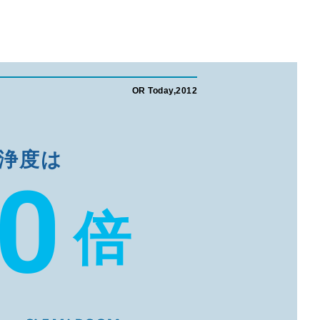
OR Today,2012
浄度は
00
倍