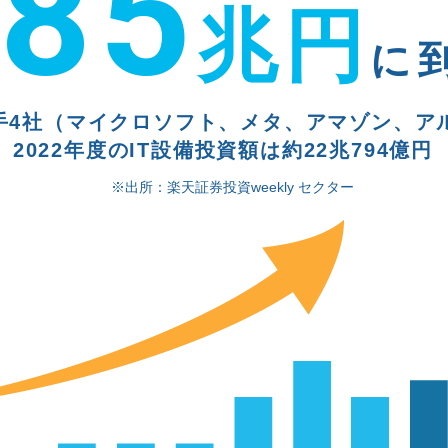
85
兆円
に
手4社
（マイクロソフト、メタ、アマゾン、ア
2022年度のIT設備投資額は約22兆794億円
※出所：楽天証券投資weekly セクター