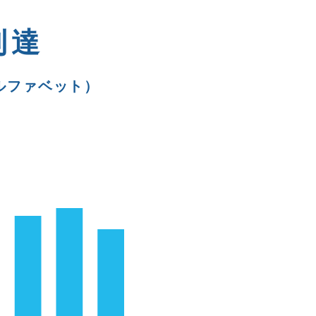
到達
ルファベット）