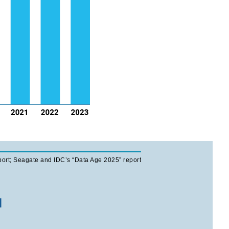
port; Seagate and IDC’s “Data Age 2025” report
加