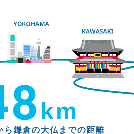
48
km
から鎌倉の大仏までの距離